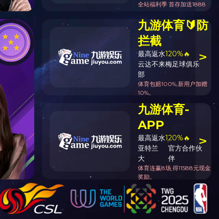
资源
联系我们
内部文件
当前位置：
首页
>>
开云(中国)官方网站天地
服务部
秘书长黑山、行业发展部部长蔡德华和市管理总
开诚信