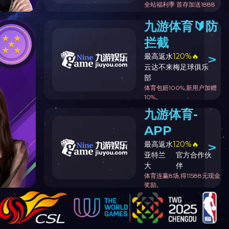
资源
联系我们
内部文件
国)官方网站
>>
文明示范开云(中国)官方网站