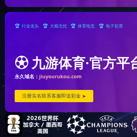
网站首页
走进开云(中国)官
开云(中
方网站
站
精品开云(中国)官方网站
ENGINEERING
海河杯开云(中国)官方网站
文明示范开云(中国)官方网站