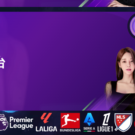
国)官方网
开云(中国)官方网
精品开云(中国)官
公司荣誉
人力
天地
站管理
方网站
文明示范开云(中国)官方网站
当前位置：
首页
>>
精品开云(中