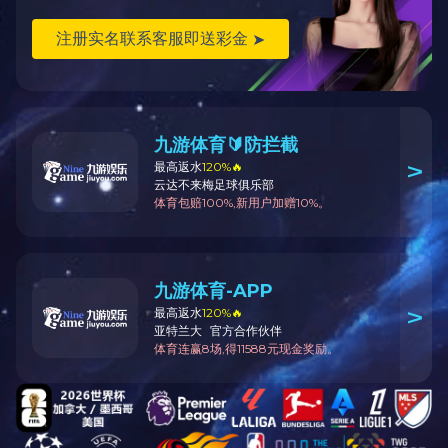
新世纪花园
清华瑞景住宅小区
版权所有：开云(中国)官方网站