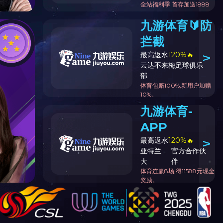
资源
联系我们
内部文件
中国)官方网站
>>
海河杯开云(中国)官方网站