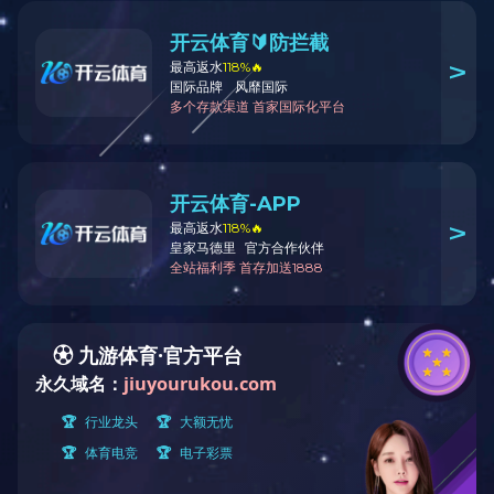
网站首页
走进开云(中国)官
开云(中国)官方网
开云(中国)官方网
方网站
站天地
站管理
精品开云(中国)官方网站
ENGINEERING
海河杯开云(中国)官方网站
文明示范开云(中国)官方网站
精品开云(中国)官方网