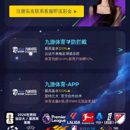
奎恩国际中心办公区
静海县地税局
版权所有：开云(中国)官方网站