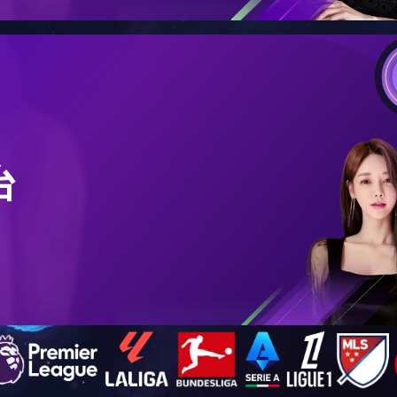
国)官方网
开云(中国)官方网
精品开云(中国)官
公司荣誉
人力
天地
站管理
方网站
海河杯开云(中国)官方网站
当前位置：
首页
>>
精品开云(