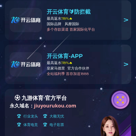
网站首页
走进开云(中国)官
开云(中国)官方网
开云(中国)官方网
方网站
站天地
站管理
公司荣誉
HONOR
国家级
省市级
省市级
闫家塚新茆项目—4#楼获