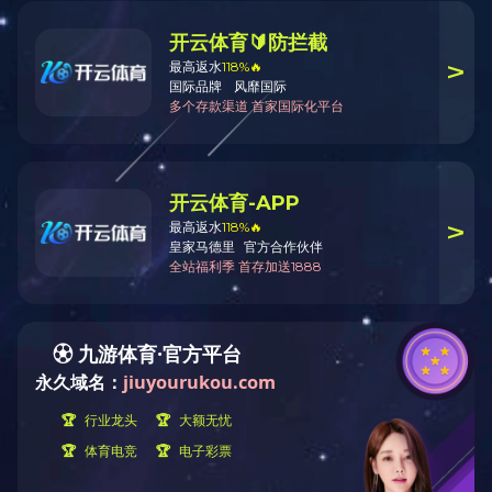
网站首页
走进开云(中国)官
开云(中国)官方网
开云(中国)官方网
方网站
站天地
站管理
公司荣誉
HONOR
国家级
省市级
省市级
闫家塚新茆项目—2#楼获